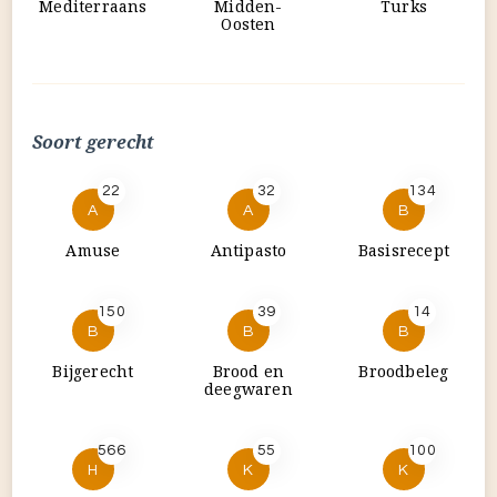
Amuse
Antipasto
Basisrecept
150
39
14
B
B
B
Bijgerecht
Brood en
Broodbeleg
deegwaren
566
55
100
H
K
K
Hoofdgerecht
Koek, gebak en
Kooktechniek
snoep
4
7
64
K
K
M
Koude
Kruidenmengsel
Masterclass
dranken