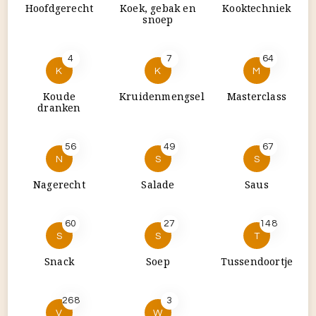
56
49
67
N
S
S
Nagerecht
Salade
Saus
60
27
148
S
S
T
Snack
Soep
Tussendoortje
268
3
V
W
Voorgerecht
Warme
dranken
Gelegenheid