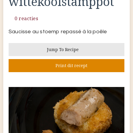
wittekoolstamppot
0 reacties
Saucisse au stoemp repassé à la poêle
Jump To Recipe
Print dit recept