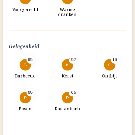
98
187
18
B
K
O
Barbecue
Kerst
Ontbijt
68
105
P
R
Pasen
Romantisch
© trends-and-friends.nl 2022
Cookery Lite |
Blossom Themes
Ontwikkeld door
.Mogelijk gemaakt
WordPress
door
.