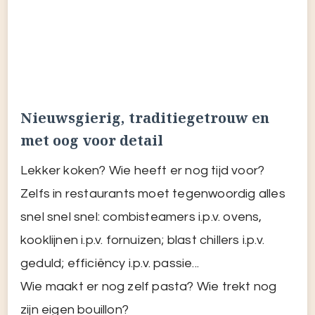
met oog voor detail
Lekker koken? Wie heeft er nog tijd voor?
Zelfs in restaurants moet tegenwoordig alles
snel snel snel: combisteamers i.p.v. ovens,
kooklijnen i.p.v. fornuizen; blast chillers i.p.v.
geduld; efficiëncy i.p.v. passie...
Wie maakt er nog zelf pasta? Wie trekt nog
zijn eigen bouillon?
Wie? Wij! Wat is er nou leuker dan snuffelen in
kookboeken op zoek naar traditionele
recepten? Flaneren over een kruidenmarkt in
Colombo of Tunis, een visafslag in Catania?
Kom mee, onthaast en proef deze wereld en
zijn rijke geschiedenis.