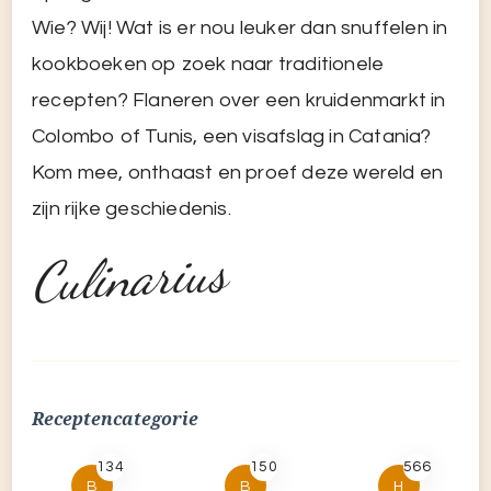
Culinarius
Receptencategorie
134
150
566
B
B
H
Basisrecept
Bijgerecht
Hoofdgerecht
67
268
S
V
Saus
Voorgerecht