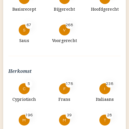
Herkomst
5
178
238
C
F
I
Cypriotisch
Frans
Italiaans
196
39
28
M
M
T
Mediterraans
Midden-
Turks
Oosten
Soort gerecht
22
32
134
A
A
B