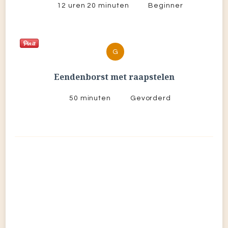
12 uren 20 minuten
Beginner
G
Eendenborst met raapstelen
50 minuten
Gevorderd
Nieuwsgierig, traditiegetrouw en