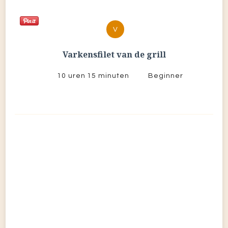
V
Varkensfilet van de grill
10 uren 15 minuten
Beginner
Nieuwsgierig, traditiegetrouw en
met oog voor detail