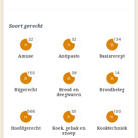
150
39
14
B
B
B
Bijgerecht
Brood en
Broodbeleg
deegwaren
566
55
100
H
K
K
Hoofdgerecht
Koek, gebak en
Kooktechniek
snoep
4
7
64
K
K
M
Koude
Kruidenmengsel
Masterclass
dranken
56
49
67
N
S
S