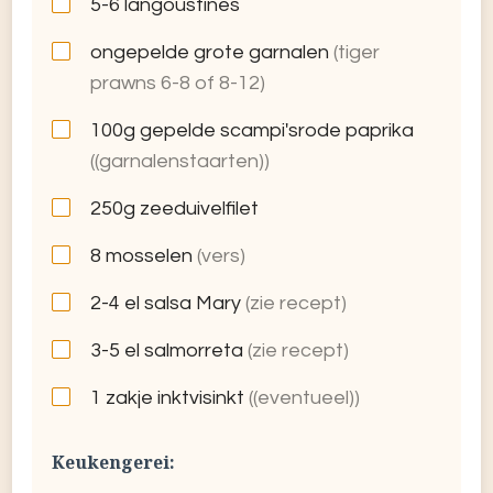
5-6
langoustines
ongepelde grote garnalen
(tiger
prawns 6-8 of 8-12)
100g
gepelde scampi'srode paprika
((garnalenstaarten))
250g
zeeduivelfilet
8
mosselen
(vers)
2-4 el
salsa Mary
(zie recept)
3-5 el
salmorreta
(zie recept)
1 zakje
inktvisinkt
((eventueel))
Keukengerei: