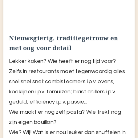
Lekker koken? Wie heeft er nog tijd voor?
Zelfs in restaurants moet tegenwoordig alles
snel snel snel: combisteamers i.p.v. ovens,
kooklijnen i.p.v. fornuizen; blast chillers i.p.v.
geduld; efficiëncy i.p.v. passie...
Wie maakt er nog zelf pasta? Wie trekt nog
zijn eigen bouillon?
Wie? Wij! Wat is er nou leuker dan snuffelen in
kookboeken op zoek naar traditionele
recepten? Flaneren over een kruidenmarkt in
Colombo of Tunis, een visafslag in Catania?
Kom mee, onthaast en proef deze wereld en
zijn rijke geschiedenis.