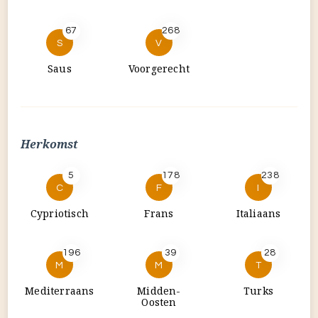
Herkomst
5
178
238
C
F
I
Cypriotisch
Frans
Italiaans
196
39
28
M
M
T
Mediterraans
Midden-
Turks
Oosten
Soort gerecht
22
32
134
A
A
B
Amuse
Antipasto
Basisrecept