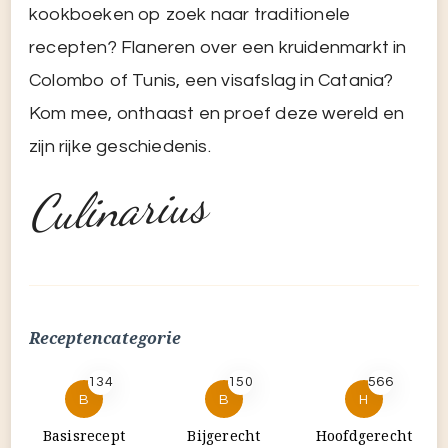
Culinarius
Receptencategorie
134
150
566
B
B
H
Basisrecept
Bijgerecht
Hoofdgerecht
67
268
S
V
Saus
Voorgerecht