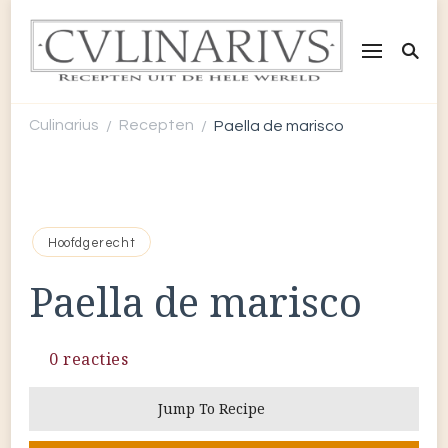
CULINARIUS
Recepten uit de hele wereld
Culinarius
Recepten
Paella de marisco
/
/
Hoofdgerecht
Paella de marisco
0 reacties
Jump To Recipe