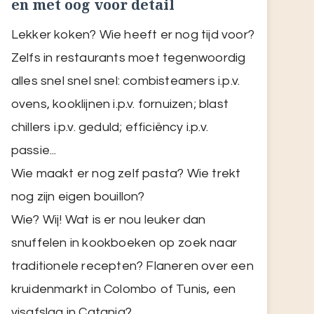
en met oog voor detail
Lekker koken? Wie heeft er nog tijd voor?
Zelfs in restaurants moet tegenwoordig
alles snel snel snel: combisteamers i.p.v.
ovens, kooklijnen i.p.v. fornuizen; blast
chillers i.p.v. geduld; efficiëncy i.p.v.
passie...
Wie maakt er nog zelf pasta? Wie trekt
nog zijn eigen bouillon?
Wie? Wij! Wat is er nou leuker dan
snuffelen in kookboeken op zoek naar
traditionele recepten? Flaneren over een
kruidenmarkt in Colombo of Tunis, een
visafslag in Catania?