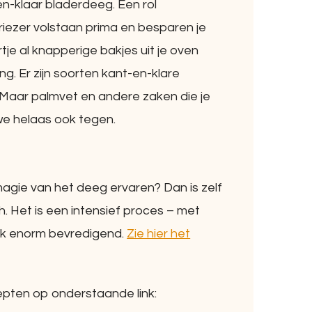
n-klaar bladerdeeg. Een rol
vriezer volstaan prima en besparen je
tje al knapperige bakjes uit je oven
g. Er zijn soorten kant-en-klare
 Maar palmvet en andere zaken die je
we helaas ook tegen.
e magie van het deeg ervaren? Dan is zelf
 Het is een intensief proces – met
ook enorm bevredigend.
Zie hier het
epten op onderstaande link: