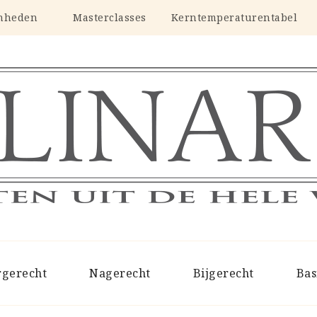
nheden
Masterclasses
Kerntemperaturentabel
CULINARIUS
Recepten uit de hele wereld
rgerecht
Nagerecht
Bijgerecht
Bas