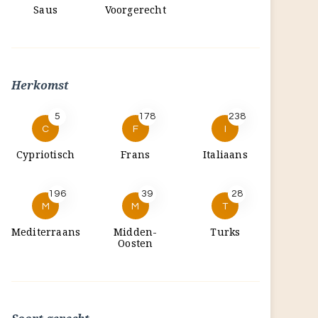
Saus
Voorgerecht
Herkomst
5
178
238
C
F
I
Cypriotisch
Frans
Italiaans
196
39
28
M
M
T
Mediterraans
Midden-
Turks
Oosten