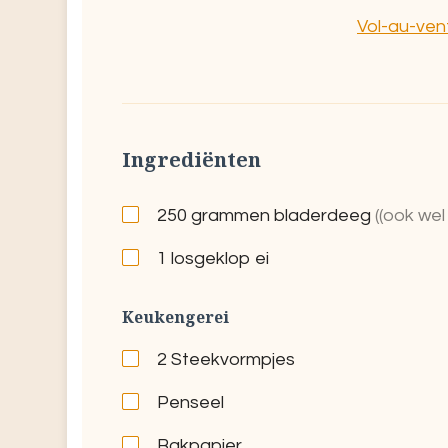
Vol-au-ven
Ingrediënten
250
grammen bladerdeeg
((ook wel
1
losgeklop ei
Keukengerei
2
Steekvormpjes
Penseel
Bakpapier