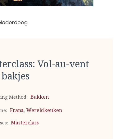
 bladerdeeg
erclass: Vol-au-vent
 bakjes
Bakken
ing Method:
,
Frans
Wereldkeuken
ine:
Masterclass
ses: