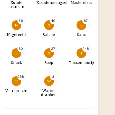
Koude
Kruidenmengsel
Masterclass
dranken
56
49
67
N
S
S
Nagerecht
Salade
Saus
60
27
148
S
S
T
Snack
Soep
Tussendoortje
268
3
V
W
Voorgerecht
Warme
dranken