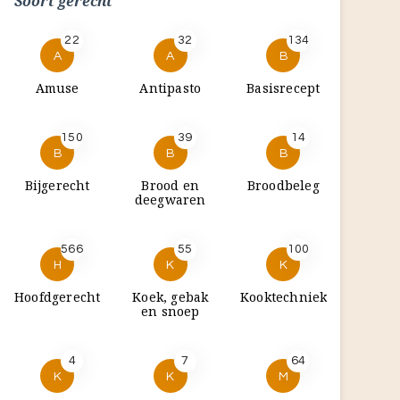
Soort gerecht
22
32
134
A
A
B
Amuse
Antipasto
Basisrecept
150
39
14
B
B
B
Bijgerecht
Brood en
Broodbeleg
deegwaren
566
55
100
H
K
K
Hoofdgerecht
Koek, gebak
Kooktechniek
en snoep
4
7
64
K
K
M