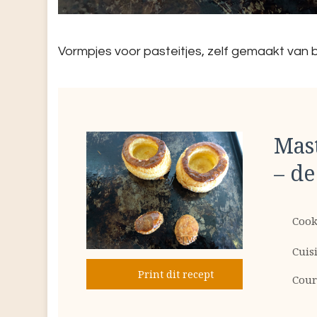
Vormpjes voor pasteitjes, zelf gemaakt van
Mast
– de
Cook
Cuis
Print dit recept
Cour