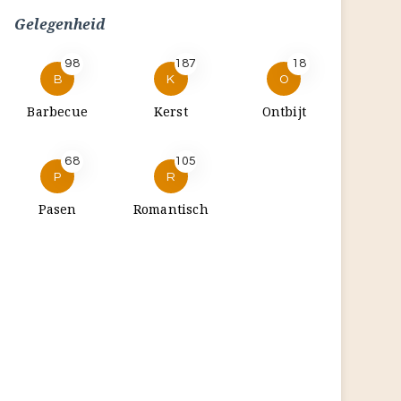
Gelegenheid
98
187
18
B
K
O
Barbecue
Kerst
Ontbijt
68
105
P
R
Pasen
Romantisch