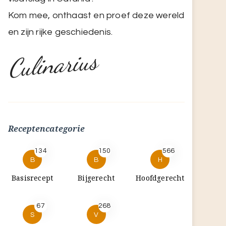
Kom mee, onthaast en proef deze wereld
en zijn rijke geschiedenis.
Culinarius
Receptencategorie
134
150
566
B
B
H
Basisrecept
Bijgerecht
Hoofdgerecht
67
268
S
V