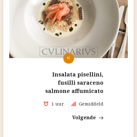
K
Insalata pisellini,
fusilli saraceno
salmone affumicato
1 uur
Gemiddeld
Volgende