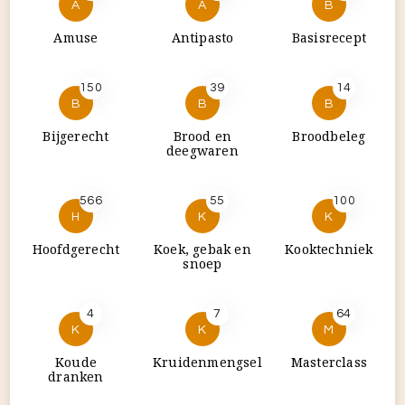
A
A
B
Amuse
Antipasto
Basisrecept
150
39
14
B
B
B
Bijgerecht
Brood en
Broodbeleg
deegwaren
566
55
100
H
K
K
Hoofdgerecht
Koek, gebak en
Kooktechniek
snoep
4
7
64
K
K
M
Koude
Kruidenmengsel
Masterclass
dranken