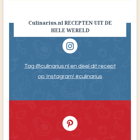
Culinarius.nl RECEPTEN UIT DE
HELE WERELD
Tag @culinarius.nl en deel dit recept
op Instagram! #culinarius