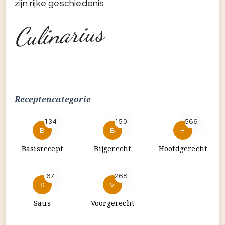
zijn rijke geschiedenis.
Culinarius
Receptencategorie
134
150
566
B
B
H
Basisrecept
Bijgerecht
Hoofdgerecht
67
268
S
V
Saus
Voorgerecht