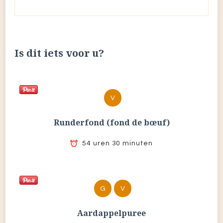
Is dit iets voor u?
V
Runderfond (fond de bœuf)
54 uren 30 minuten
G
V
Aardappelpuree