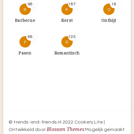
98
187
18
B
K
O
Barbecue
Kerst
Ontbijt
68
105
P
R
Pasen
Romantisch
© trends-and-friends.nl 2022
Cookery Lite |
Blossom Themes
Ontwikkeld door
.Mogelijk gemaakt