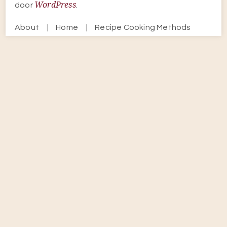
WordPress
door
.
About
Home
Recipe Cooking Methods