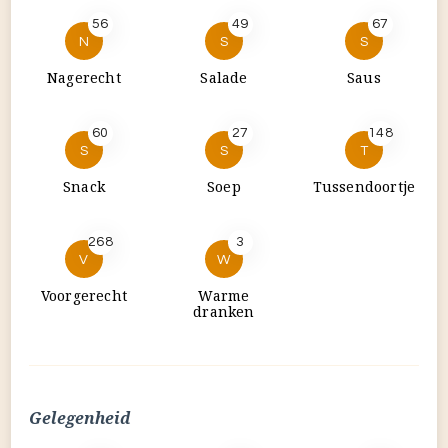
56
49
67
N
S
S
Nagerecht
Salade
Saus
60
27
148
S
S
T
Snack
Soep
Tussendoortje
268
3
V
W
Voorgerecht
Warme
dranken
Gelegenheid