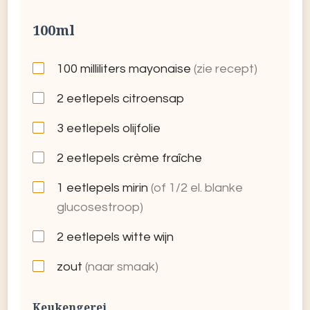
100ml
100
milliliters mayonaise
(zie recept)
2
eetlepels citroensap
3
eetlepels olijfolie
2
eetlepels crème fraîche
1
eetlepels mirin
(of 1/2 el. blanke
glucosestroop)
2
eetlepels witte wijn
zout
(naar smaak)
Keukengerei