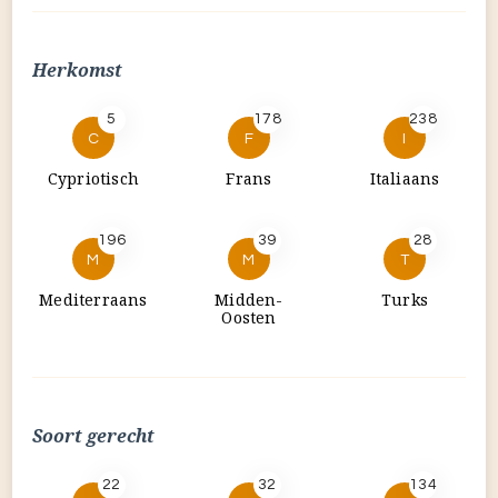
Herkomst
5
178
238
C
F
I
Cypriotisch
Frans
Italiaans
196
39
28
M
M
T
Mediterraans
Midden-
Turks
Oosten
Soort gerecht
22
32
134