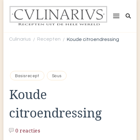
CULINARIUS
Recepten uit de hele wereld
Culinarius
Recepten
Koude citroendressing
/
/
Basisrecept
Saus
Koude
citroendressing
0 reacties