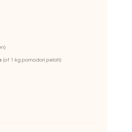
en)
ro
(of 1 kg pomodori pelati)