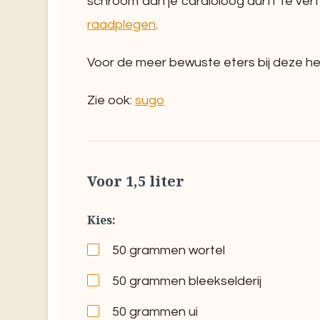
schroom aan je cardioloog durft te vert
raadplegen
.
Voor de meer bewuste eters bij deze he
Zie ook:
sugo
Voor 1,5 liter
Kies:
50
grammen wortel
50
grammen bleekselderij
50
grammen ui