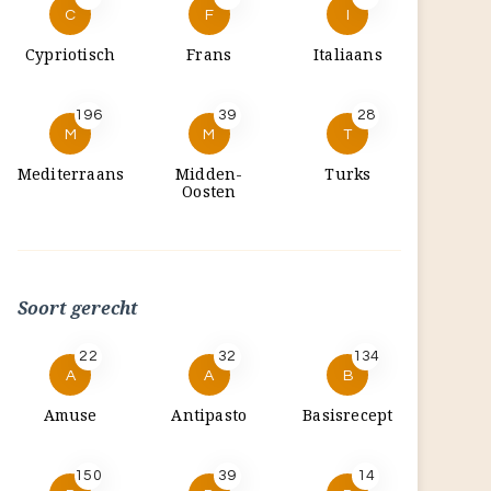
C
F
I
Cypriotisch
Frans
Italiaans
196
39
28
M
M
T
Mediterraans
Midden-
Turks
Oosten
Soort gerecht
22
32
134
A
A
B
Amuse
Antipasto
Basisrecept
150
39
14