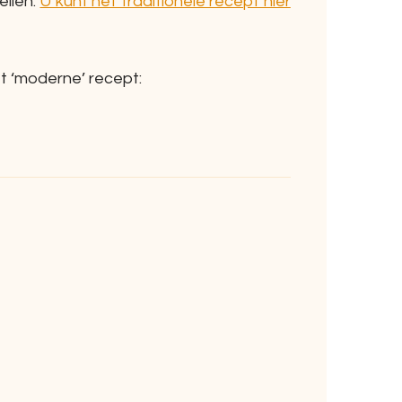
ellen.
U kunt het traditionele recept hier
t ‘moderne’ recept: