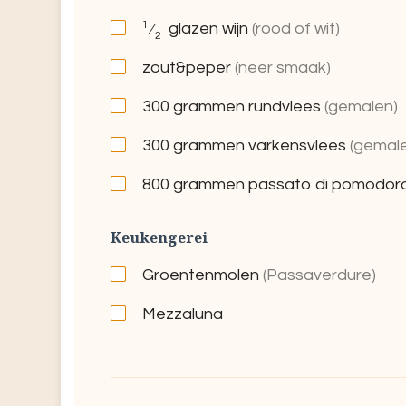
1
glazen wijn
(rood of wit)
⁄
2
zout&peper
(neer smaak)
300
grammen rundvlees
(gemalen)
300
grammen varkensvlees
(gemal
800
grammen passato di pomodo
Keukengerei
Groentenmolen
(Passaverdure)
Mezzaluna