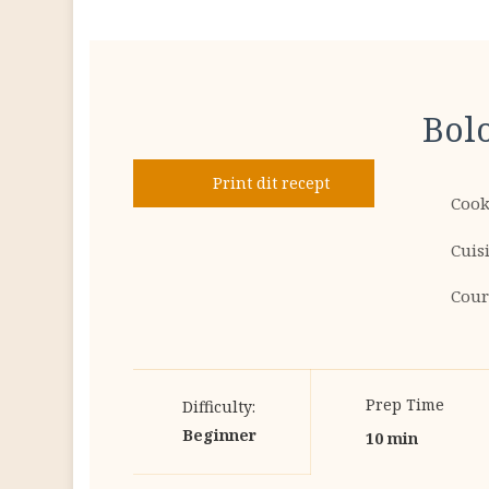
Bol
Print dit recept
Cook
Cuis
Cour
Prep Time
Difficulty:
Beginner
10 min