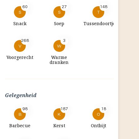
60
27
148
S
S
T
Snack
Soep
Tussendoortje
268
3
V
W
Voorgerecht
Warme
dranken
Gelegenheid
98
187
18
B
K
O
Barbecue
Kerst
Ontbijt