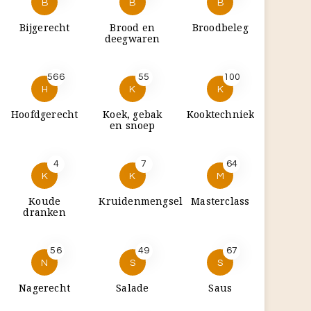
B
B
B
Bijgerecht
Brood en
Broodbeleg
deegwaren
566
55
100
H
K
K
Hoofdgerecht
Koek, gebak
Kooktechniek
en snoep
4
7
64
K
K
M
Koude
Kruidenmengsel
Masterclass
dranken
56
49
67
N
S
S
Nagerecht
Salade
Saus