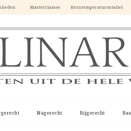
nheden
Masterclasses
Kerntemperaturentabel
CULINARIUS
Recepten uit de hele wereld
rgerecht
Nagerecht
Bijgerecht
Bas