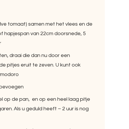
lve tomaat) samen met het vlees en de
 of hapjespan van 22cm doorsnede, 5
r
en, draai die dan nu door een
 pitjes eruit te zeven. U kunt ook
pomodoro
toevoegen
 op de pan, en op een heel laag pitje
garen. Als u geduld heeft – 2 uur is nog