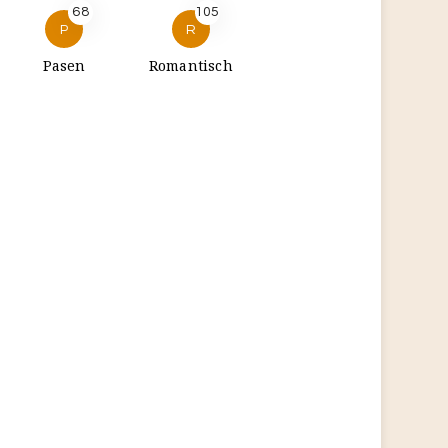
68
105
P
R
Pasen
Romantisch