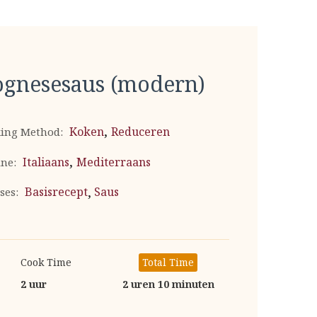
ognesesaus (modern)
,
Koken
Reduceren
ing Method:
,
Italiaans
Mediterraans
ine:
,
Basisrecept
Saus
ses:
Cook Time
Total Time
2 uur
2 uren 10 minuten