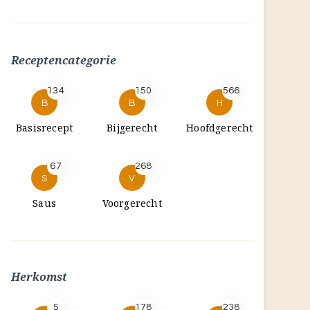
Receptencategorie
134
150
566
B
B
H
Basisrecept
Bijgerecht
Hoofdgerecht
67
268
S
V
Saus
Voorgerecht
Herkomst
5
178
238