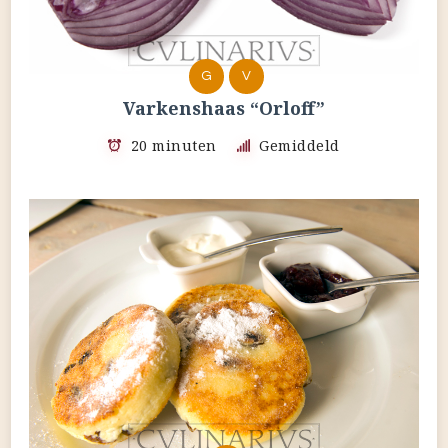
G
V
Varkenshaas “Orloff”
20 minuten
Gemiddeld