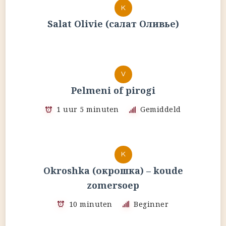
K
Salat Olivie (салат Оливье)
V
Pelmeni of pirogi
1 uur 5 minuten
Gemiddeld
K
Okroshka (окрошка) – koude
zomersoep
10 minuten
Beginner