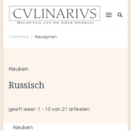
CULINARIUS
Recepten uit de hele wereld
Culinarius
Recepten
/
Keuken
Russisch
geeft weer: 1 - 10 van 21 artikelen
Keuken