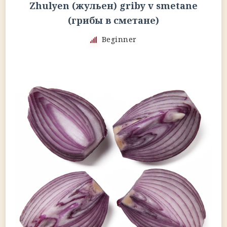
Zhulyen (жульен) griby v smetane
(грибы в сметане)
Beginner