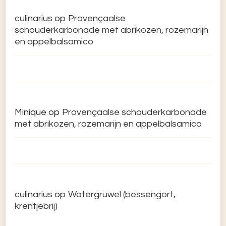
culinarius
op
Provençaalse
schouderkarbonade met abrikozen, rozemarijn
en appelbalsamico
Minique
op
Provençaalse schouderkarbonade
met abrikozen, rozemarijn en appelbalsamico
culinarius
op
Watergruwel (bessengort,
krentjebrij)