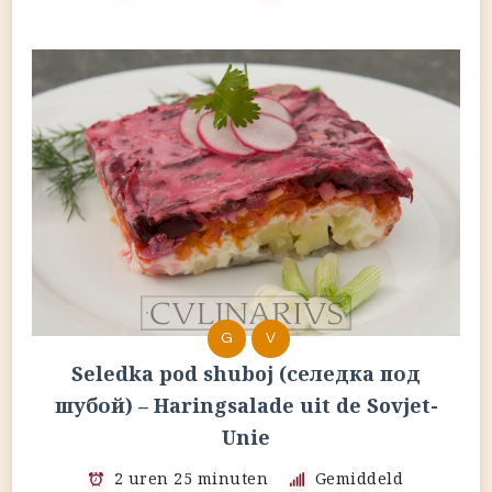
G
V
Seledka pod shuboj (селедка под
шубой) – Haringsalade uit de Sovjet-
Unie
2 uren 25 minuten
Gemiddeld