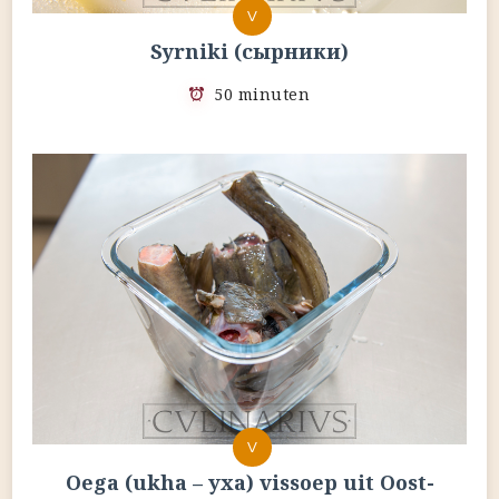
V
Syrniki (сырники)
50 minuten
V
Oega (ukha – уха) vissoep uit Oost-