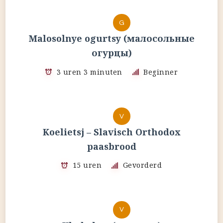
G
Malosolnye ogurtsy (малосольные
огурцы)
3 uren 3 minuten
Beginner
V
Koelietsj – Slavisch Orthodox
paasbrood
15 uren
Gevorderd
V