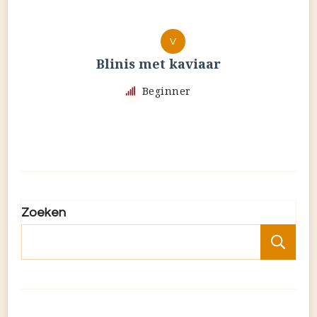
V
Blinis met kaviaar
Beginner
Zoeken
Zo