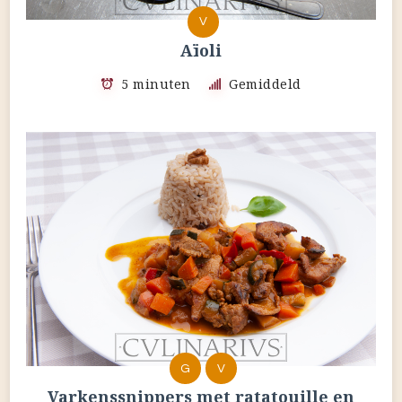
V
Aïoli
5 minuten
Gemiddeld
G
V
Varkenssnippers met ratatouille en