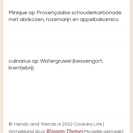
Minique
op
Provençaalse schouderkarbonade
met abrikozen, rozemarijn en appelbalsamico
culinarius
op
Watergruwel (bessengort,
krentjebrij)
© trends-and-friends.nl 2022
Cookery Lite |
Blossom Themes
Ontwikkeld door
.Mogelijk gemaakt