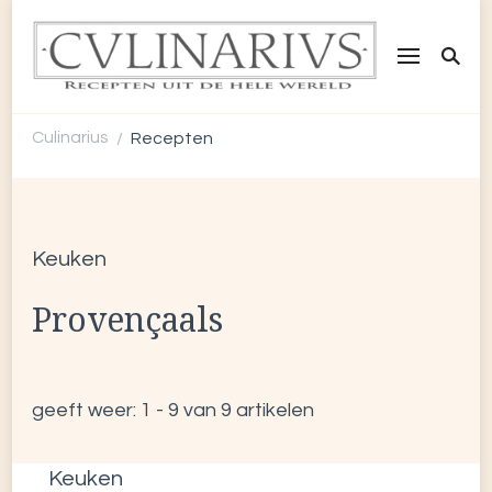
CULINARIUS
Recepten uit de hele wereld
Culinarius
Recepten
/
Keuken
Provençaals
geeft weer: 1 - 9 van 9 artikelen
Keuken