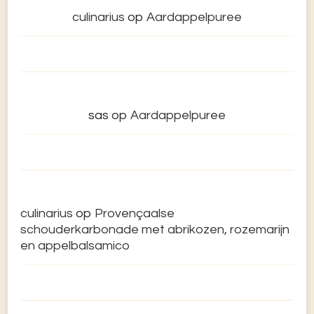
culinarius
op
Aardappelpuree
sas
op
Aardappelpuree
culinarius
op
Provençaalse
schouderkarbonade met abrikozen, rozemarijn
en appelbalsamico