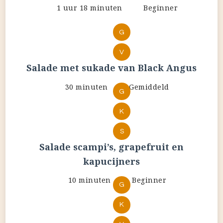
1 uur 18 minuten
Beginner
G
V
Salade met sukade van Black Angus
30 minuten
Gemiddeld
G
K
S
Salade scampi’s, grapefruit en
kapucijners
10 minuten
Beginner
G
K