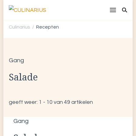
CULINARIUS
Recepten uit de hele wereld
Culinarius
Recepten
/
Gang
Salade
geeft weer: 1 - 10 van 49 artikelen
Gang