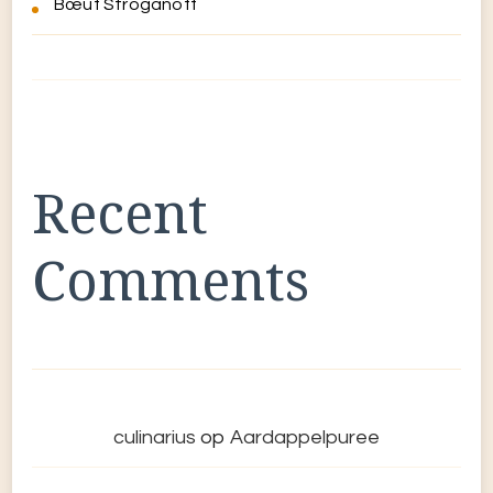
Bœuf Stroganoff
Recent
Comments
culinarius
op
Aardappelpuree